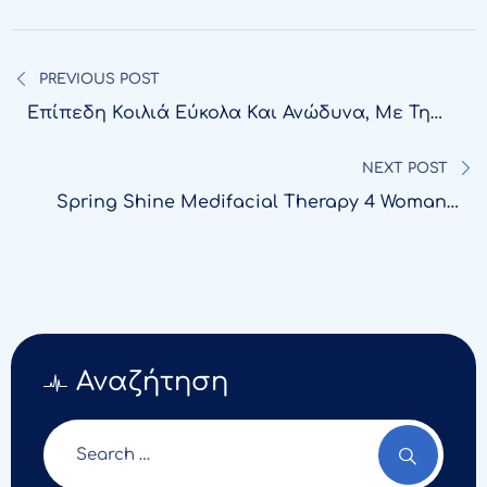
Πλοήγηση
άρθρων
PREVIOUS POST
Επίπεδη Κοιλιά Εύκολα Και Ανώδυνα, Με Τη
Non Touch – No Pain – Νo Drain Τεχνική
NEXT POST
Spring Shine Medifacial Therapy 4 Woman’s
Day
Αναζήτηση