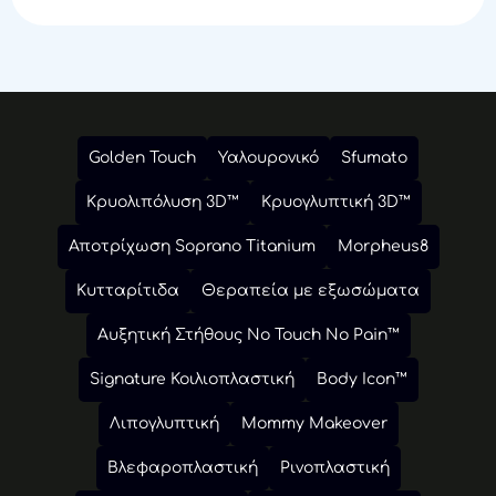
Μεταμορφώσει Πρόσωπο Και
Σώμα Αυτό Το Καλοκαίρι
Golden Touch
Υαλουρονικό
Sfumato
Κρυολιπόλυση 3D™
Κρυογλυπτική 3D™
Αποτρίχωση Soprano Titanium
Morpheus8
Κυτταρίτιδα
Θεραπεία με εξωσώματα
Αυξητική Στήθους No Touch No Pain™
Signature Κοιλιοπλαστική
Body Icon™
Λιπογλυπτική
Mommy Makeover
Βλεφαροπλαστική
Ρινοπλαστική