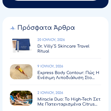
Πρόσφατα Άρθρα
20 ΙΟΥΛΊΟΥ, 2026
Dr. Villy΄s Skincare Travel
Ritual
9 ΙΟΥΛΊΟΥ, 2026
Express Body Contour: Πώς Η
Ενέσιμη Λιποδιάλυση Στο
Kosmesis Σβήνει Το Επίμονο
Τοπικό Πάχος Σε Λίγες
Εβδομάδες
2 ΙΟΥΛΊΟΥ, 2026
Miracle Duo: Το High-Tech Σετ
Με Πατενταρισμένα Citrus
Exosomes™️ Που Θα