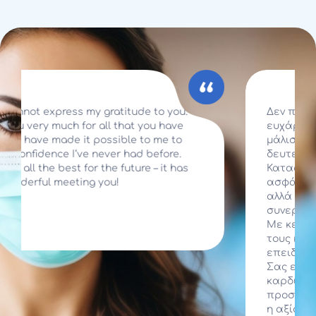
ratitude to you.
Δεν περίμενα ποτέ να νιώσω
ll that you have
ευχάριστα σε μία επίσκεψη 
ssible to me to
μάλιστα από τα πρώτα κιόλ
ever had before.
δευτερόλεπτα!
the future – it has
Καταφέρατε να με κάνετε ν
ou!
ασφάλεια και σιγουριά, όχι 
αλλά και στην διάρκεια όλης 
συνεργασίας.
Με κερδίσατε όχι μόνο επειδ
τους καλύτερους επαγγελματ
επειδή είστε πάνω από όλα 
Σας ευχαριστώ ειλικρινά μέ
καρδιά μου για όλα όσα μου 
προσφέρει (και θα συνεχίσετ
η αξία σας ανεκτίμητη!