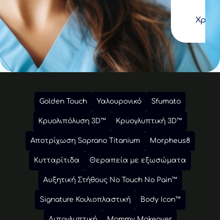
Χριστίνα
Golden Touch
Υαλουρονικό
Sfumato
Κρυολιπόλυση 3D™
Κρυογλυπτική 3D™
Αποτρίχωση Soprano Titanium
Morpheus8
Κυτταρίτιδα
Θεραπεία με εξωσώματα
Αυξητική Στήθους No Touch No Pain™
Signature Κοιλιοπλαστική
Body Icon™
Λιπογλυπτική
Mommy Makeover