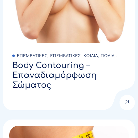
ΕΠΕΜΒΑΤΙΚΕΣ
,
ΕΠΕΜΒΑΤΙΚΕΣ
,
ΚΟΙΛΙΑ
,
ΠΟΔΙΑ
,
Body Contouring –
ΣΤΗΘΟΣ
,
ΧΕΡΙΑ
Επαναδιαμόρφωση
Σώματος