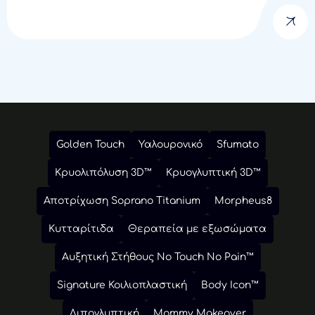
Golden Touch
Υαλουρονικό
Sfumato
Κρυολιπόλυση 3D™
Κρυογλυπτική 3D™
Αποτρίχωση Soprano Titanium
Morpheus8
Κυτταρίτιδα
Θεραπεία με εξωσώματα
Αυξητική Στήθους No Touch No Pain™
Signature Κοιλιοπλαστική
Body Icon™
Λιπογλυπτική
Mommy Makeover